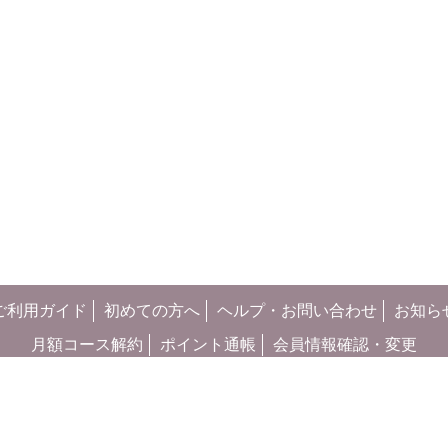
ご利用ガイド
初めての方へ
ヘルプ・お問い合わせ
お知ら
月額コース解約
ポイント通帳
会員情報確認・変更
会社
利用規約
プライバシーポリシー
特定商取引法に基づ
お客さまご利用端末からの情報の外部送信について