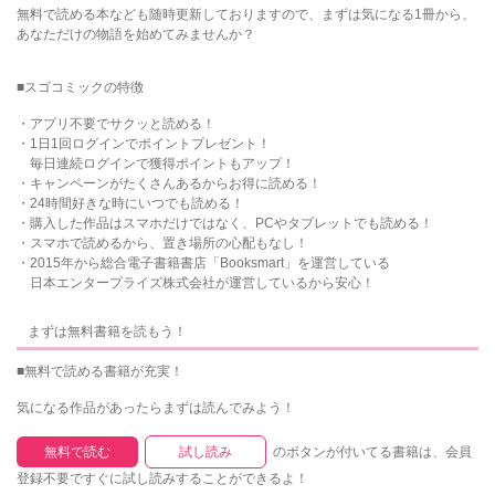
無料で読める本なども随時更新しておりますので、まずは気になる1冊から、
あなただけの物語を始めてみませんか？
■スゴコミックの特徴
・アプリ不要でサクッと読める！
・1日1回ログインでポイントプレゼント！
毎日連続ログインで獲得ポイントもアップ！
・キャンペーンがたくさんあるからお得に読める！
・24時間好きな時にいつでも読める！
・購入した作品はスマホだけではなく、PCやタブレットでも読める！
・スマホで読めるから、置き場所の心配もなし！
・2015年から総合電子書籍書店「Booksmart」を運営している
日本エンタープライズ株式会社が運営しているから安心！
まずは無料書籍を読もう！
■無料で読める書籍が充実！
気になる作品があったらまずは読んでみよう！
無料で読む
試し読み
のボタンが付いてる書籍は、会員
登録不要ですぐに試し読みすることができるよ！