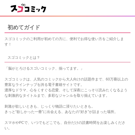
初めてガイド
スゴコミックのご利用が初めての方に、便利でお得な使い方をご紹介しま
す！
スゴコミックとは？
「脳がとろけるスゴいコミック、揃ってます。」
スゴコミックは、人気のコミックから大人向けの話題作まで、60万冊以上の
豊富なラインナップを誇る電子書籍サイトです。
濃厚なドラマ、心をくすぐる恋愛、そして深夜にこっそり読みたくなるよう
な刺激的なタイトルまで、多彩なジャンルを取り揃えています。
刺激が欲しいときも、じっくり物語に浸りたいときも。
きっと“欲しかった一冊”に出会える、あなたの“好き”が詰まった場所。
スマホやPCで、いつでもどこでも、自分だけの読書時間をお楽しみくださ
い。