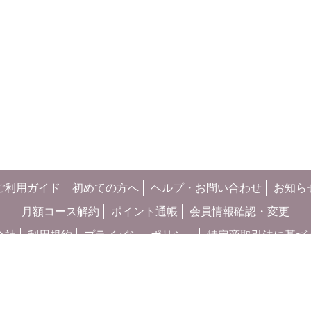
ご利用ガイド
初めての方へ
ヘルプ・お問い合わせ
お知ら
月額コース解約
ポイント通帳
会員情報確認・変更
会社
利用規約
プライバシーポリシー
特定商取引法に基づ
お客さまご利用端末からの情報の外部送信について
スゴコミック ©
Nihon Enterprise Co.,Ltd. All Rights Reserved.